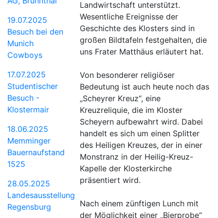
AG, Brunnthal
Landwirtschaft unterstützt.
Wesentliche Ereignisse der
19.07.2025
Geschichte des Klosters sind in
Besuch bei den
großen Bildtafeln festgehalten, die
Munich
uns Frater Matthäus erläutert hat.
Cowboys
17.07.2025
Von besonderer religiöser
Studentischer
Bedeutung ist auch heute noch das
Besuch -
„Scheyrer Kreuz“, eine
Klostermair
Kreuzreliquie, die im Kloster
Scheyern aufbewahrt wird. Dabei
18.06.2025
handelt es sich um einen Splitter
Memminger
des Heiligen Kreuzes, der in einer
Bauernaufstand
Monstranz in der Heilig-Kreuz-
1525
Kapelle der Klosterkirche
präsentiert wird.
28.05.2025
Landesausstellung
Nach einem zünftigen Lunch mit
Regensburg
der Möglichkeit einer „Bierprobe“