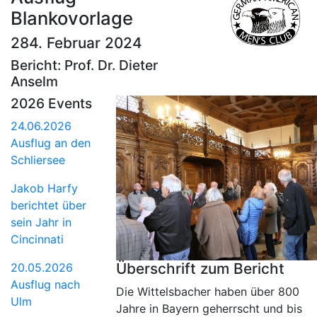
Blankovorlage
284. Februar 2024
Bericht: Prof. Dr. Dieter
Anselm
2026 Events
24.06.2026
Ausflug an den
Schliersee
Jakob Harfy
berichtet über
sein Jahr in
Cincinnati
Überschrift zum Bericht
20.05.2026
Ausflug nach
Die Wittelsbacher haben über 800
Ulm
Jahre in Bayern geherrscht und bis