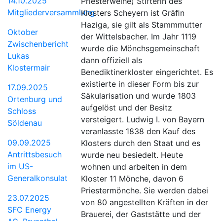
14.10.2025
Priesterweihe) Stifterin des
Mitgliederversammlung
Klosters Scheyern ist Gräﬁn
Haziga, sie gilt als Stammmutter
Oktober
der Wittelsbacher. Im Jahr 1119
Zwischenbericht
wurde die Mönchsgemeinschaft
Lukas
dann offiziell als
Klostermair
Benediktinerkloster eingerichtet. Es
existierte in dieser Form bis zur
17.09.2025
Säkularisation und wurde 1803
Ortenburg und
aufgelöst und der Besitz
Schloss
versteigert. Ludwig I. von Bayern
Söldenau
veranlasste 1838 den Kauf des
09.09.2025
Klosters durch den Staat und es
Antrittsbesuch
wurde neu besiedelt. Heute
im US-
wohnen und arbeiten in dem
Generalkonsulat
Kloster 11 Mönche, davon 6
Priestermönche. Sie werden dabei
23.07.2025
von 80 angestellten Kräften in der
SFC Energy
Brauerei, der Gaststätte und der