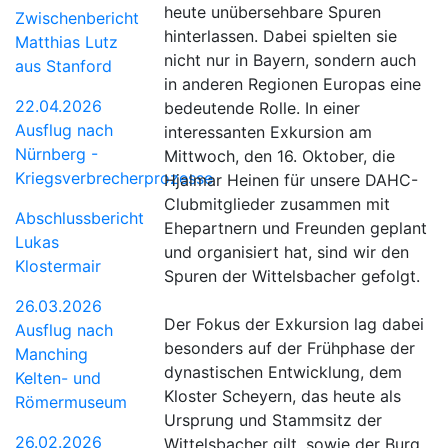
heute unübersehbare Spuren
Zwischenbericht
hinterlassen. Dabei spielten sie
Matthias Lutz
nicht nur in Bayern, sondern auch
aus Stanford
in anderen Regionen Europas eine
22.04.2026
bedeutende Rolle. In einer
Ausflug nach
interessanten Exkursion am
Nürnberg -
Mittwoch, den 16. Oktober, die
Kriegsverbrecherprozesse
Hjalmar Heinen für unsere DAHC-
Clubmitglieder zusammen mit
Abschlussbericht
Ehepartnern und Freunden geplant
Lukas
und organisiert hat, sind wir den
Klostermair
Spuren der Wittelsbacher gefolgt.
26.03.2026
Der Fokus der Exkursion lag dabei
Ausflug nach
besonders auf der Frühphase der
Manching
dynastischen Entwicklung, dem
Kelten- und
Kloster Scheyern, das heute als
Römermuseum
Ursprung und Stammsitz der
26.02.2026
Wittelsbacher gilt, sowie der Burg