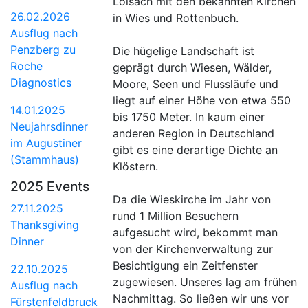
Loisach mit den bekannten Kirchen
26.02.2026
in Wies und Rottenbuch.
Ausflug nach
Penzberg zu
Die hügelige Landschaft ist
Roche
geprägt durch Wiesen, Wälder,
Diagnostics
Moore, Seen und Flussläufe und
liegt auf einer Höhe von etwa 550
14.01.2025
bis 1750 Meter. In kaum einer
Neujahrsdinner
anderen Region in Deutschland
im Augustiner
gibt es eine derartige Dichte an
(Stammhaus)
Klöstern.
2025 Events
Da die Wieskirche im Jahr von
27.11.2025
rund 1 Million Besuchern
Thanksgiving
aufgesucht wird, bekommt man
Dinner
von der Kirchenverwaltung zur
Besichtigung ein Zeitfenster
22.10.2025
zugewiesen. Unseres lag am frühen
Ausflug nach
Nachmittag. So ließen wir uns vor
Fürstenfeldbruck