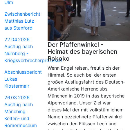
Ulm
Zwischenbericht
Matthias Lutz
aus Stanford
22.04.2026
Der Pfaffenwinkel -
Ausflug nach
Heimat des bayerischen
Nürnberg -
Rokoko
Kriegsverbrecherprozesse
Wenn Engel reisen, freut sich der
Abschlussbericht
Himmel. So auch bei der ersten
Lukas
großen Ausflugsfahrt des Deutsch-
Klostermair
Amerikanische Herrenclubs
München in 2019 in das bayerische
26.03.2026
Alpenvorland. Unser Ziel war
Ausflug nach
dieses Mal der mit volkstümlichem
Manching
Namen bezeichnete Pfaffenwinkel
Kelten- und
zwischen den Flüssen Lech und
Römermuseum