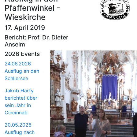
Pfaffenwinkel -
Wieskirche
17. April 2019
Bericht: Prof. Dr. Dieter
Anselm
2026 Events
24.06.2026
Ausflug an den
Schliersee
Jakob Harfy
berichtet über
sein Jahr in
Cincinnati
20.05.2026
Ausflug nach