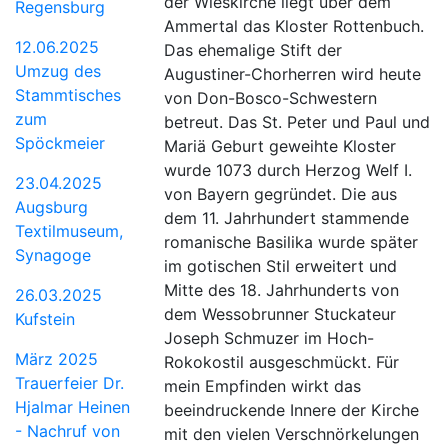
der Wieskirche liegt über dem
Regensburg
Ammertal das Kloster Rottenbuch.
12.06.2025
Das ehemalige Stift der
Umzug des
Augustiner-Chorherren wird heute
Stammtisches
von Don-Bosco-Schwestern
zum
betreut. Das St. Peter und Paul und
Spöckmeier
Mariä Geburt geweihte Kloster
wurde 1073 durch Herzog Welf I.
23.04.2025
von Bayern gegründet. Die aus
Augsburg
dem 11. Jahrhundert stammende
Textilmuseum,
romanische Basilika wurde später
Synagoge
im gotischen Stil erweitert und
Mitte des 18. Jahrhunderts von
26.03.2025
dem Wessobrunner Stuckateur
Kufstein
Joseph Schmuzer im Hoch-
März 2025
Rokokostil ausgeschmückt. Für
Trauerfeier Dr.
mein Empfinden wirkt das
Hjalmar Heinen
beeindruckende Innere der Kirche
- Nachruf von
mit den vielen Verschnörkelungen