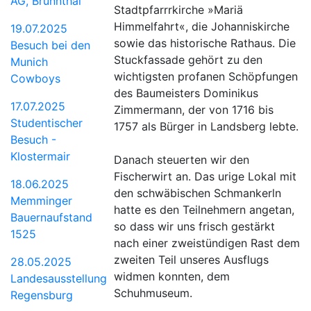
AG, Brunnthal
Stadtpfarrrkirche »Mariä
Himmelfahrt«, die Johanniskirche
19.07.2025
sowie das historische Rathaus. Die
Besuch bei den
Stuckfassade gehört zu den
Munich
wichtigsten profanen Schöpfungen
Cowboys
des Baumeisters Dominikus
17.07.2025
Zimmermann, der von 1716 bis
Studentischer
1757 als Bürger in Landsberg lebte.
Besuch -
Klostermair
Danach steuerten wir den
Fischerwirt an. Das urige Lokal mit
18.06.2025
den schwäbischen Schmankerln
Memminger
hatte es den Teilnehmern angetan,
Bauernaufstand
so dass wir uns frisch gestärkt
1525
nach einer zweistündigen Rast dem
zweiten Teil unseres Ausflugs
28.05.2025
widmen konnten, dem
Landesausstellung
Schuhmuseum.
Regensburg