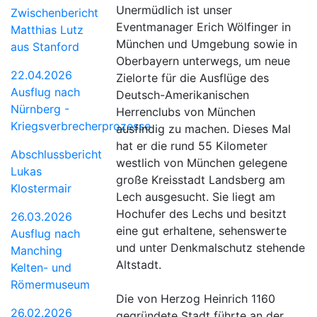
Unermüdlich ist unser
Zwischenbericht
Eventmanager Erich Wölfinger in
Matthias Lutz
München und Umgebung sowie in
aus Stanford
Oberbayern unterwegs, um neue
22.04.2026
Zielorte für die Ausflüge des
Ausflug nach
Deutsch-Amerikanischen
Nürnberg -
Herrenclubs von München
Kriegsverbrecherprozesse
ausfindig zu machen. Dieses Mal
hat er die rund 55 Kilometer
Abschlussbericht
westlich von München gelegene
Lukas
große Kreisstadt Landsberg am
Klostermair
Lech ausgesucht. Sie liegt am
Hochufer des Lechs und besitzt
26.03.2026
eine gut erhaltene, sehenswerte
Ausflug nach
und unter Denkmalschutz stehende
Manching
Altstadt.
Kelten- und
Römermuseum
Die von Herzog Heinrich 1160
26.02.2026
gegründete Stadt führte an der