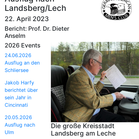
Landsberg/Lech
22. April 2023
Bericht: Prof. Dr. Dieter
Anselm
2026 Events
24.06.2026
Ausflug an den
Schliersee
Jakob Harfy
berichtet über
sein Jahr in
Cincinnati
20.05.2026
Ausflug nach
Die große Kreisstadt
Ulm
Landsberg am Leche