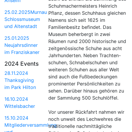
Anselm
Schuhmachermeisters Heinrich
25.02.2025Murnau
Pflanz, dessen Schuhhaus gleichen
Schlossmuseum
Namens sich seit 1625 im
und Altenstadt
Familienbesitz befindet. Das
Museum beherbergt in zwei
25.01.2025
Räumen rund 2000 historische und
Neujahrsdinner
zeitgenössische Schuhe aus acht
im Franziskaner
Jahrhunderten. Neben Trachten-
schuhen, Schnabelschuhen und
2024 Events
weiteren Schuhen aus aller Welt
28.11.2024
sind auch die Fußbedeckungen
Thanksgiving
prominenter Persönlichkeiten zu
im Park Hilton
sehen. Darüber hinaus gehören zu
der Sammlung 500 Schuhlöffel.
16.10.2024
Wittelsbacher
Vor unserer Rückfahrt nahmen wir
15.10.2024
noch unweit des Lechwehres die
Mitgliederversammlung
traditionelle nachmittägliche
und