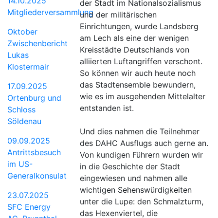
14.10.2025
der Stadt im Nationalsozialismus
Mitgliederversammlung
und der militärischen
Einrichtungen, wurde Landsberg
Oktober
am Lech als eine der wenigen
Zwischenbericht
Kreisstädte Deutschlands von
Lukas
alliierten Luftangriffen verschont.
Klostermair
So können wir auch heute noch
das Stadtensemble bewundern,
17.09.2025
wie es im ausgehenden Mittelalter
Ortenburg und
entstanden ist.
Schloss
Söldenau
Und dies nahmen die Teilnehmer
09.09.2025
des DAHC Ausflugs auch gerne an.
Antrittsbesuch
Von kundigen Führern wurden wir
im US-
in die Geschichte der Stadt
Generalkonsulat
eingewiesen und nahmen alle
wichtigen Sehenswürdigkeiten
23.07.2025
unter die Lupe: den Schmalzturm,
SFC Energy
das Hexenviertel, die