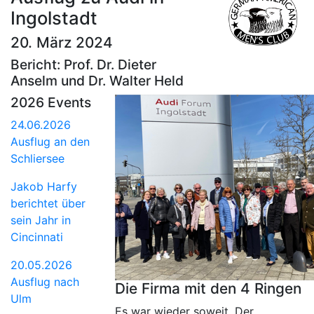
Ingolstadt
20. März 2024
Bericht: Prof. Dr. Dieter
Anselm und Dr. Walter Held
2026 Events
24.06.2026
Ausflug an den
Schliersee
Jakob Harfy
berichtet über
sein Jahr in
Cincinnati
20.05.2026
Ausflug nach
Die Firma mit den 4 Ringen
Ulm
Es war wieder soweit. Der