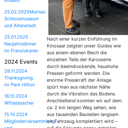
Anselm
25.02.2025Murnau
Schlossmuseum
und Altenstadt
25.01.2025
Nach einer kurzen Einführung im
Neujahrsdinner
Kinosaal zeigten unser Guides wie
im Franziskaner
aus einem ebenen Blech die
einzelnen Teile der Karosserie
2024 Events
durch beeindruckende, haushohe
28.11.2024
Pressen geformt werden. Die
Thanksgiving
enorme Presskraft der Anlage
im Park Hilton
spürt man aus nächster Nähe
durch die Vibration des Bodens.
16.10.2024
Anschließend konnten wir auf dem
Wittelsbacher
ca. 2 km langen Weg sehen, wie
15.10.2024
aus tausenden Bauteilen langsam
Mitgliederversammlung
ein Fahrzeug komplettiert wird –
und
auf die Sekunde genau getaktet