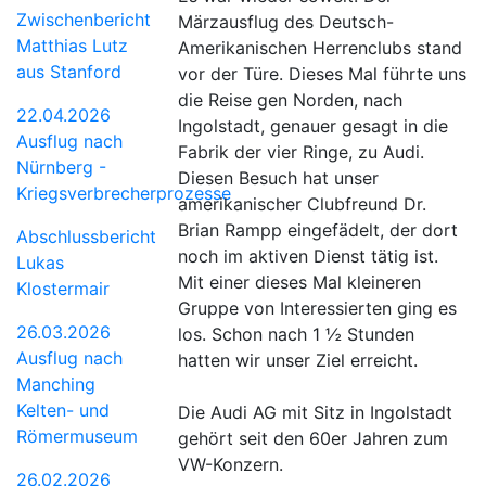
Zwischenbericht
Märzausflug des Deutsch-
Matthias Lutz
Amerikanischen Herrenclubs stand
aus Stanford
vor der Türe. Dieses Mal führte uns
die Reise gen Norden, nach
22.04.2026
Ingolstadt, genauer gesagt in die
Ausflug nach
Fabrik der vier Ringe, zu Audi.
Nürnberg -
Diesen Besuch hat unser
Kriegsverbrecherprozesse
amerikanischer Clubfreund Dr.
Brian Rampp eingefädelt, der dort
Abschlussbericht
noch im aktiven Dienst tätig ist.
Lukas
Mit einer dieses Mal kleineren
Klostermair
Gruppe von Interessierten ging es
26.03.2026
los. Schon nach 1 ½ Stunden
Ausflug nach
hatten wir unser Ziel erreicht.
Manching
Kelten- und
Die Audi AG mit Sitz in Ingolstadt
Römermuseum
gehört seit den 60er Jahren zum
VW-Konzern.
26.02.2026