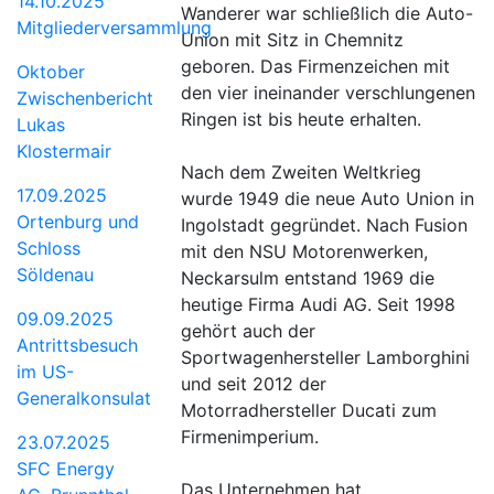
14.10.2025
Wanderer war schließlich die Auto-
Mitgliederversammlung
Union mit Sitz in Chemnitz
geboren. Das Firmenzeichen mit
Oktober
den vier ineinander verschlungenen
Zwischenbericht
Ringen ist bis heute erhalten.
Lukas
Klostermair
Nach dem Zweiten Weltkrieg
17.09.2025
wurde 1949 die neue Auto Union in
Ortenburg und
Ingolstadt gegründet. Nach Fusion
Schloss
mit den NSU Motorenwerken,
Söldenau
Neckarsulm entstand 1969 die
heutige Firma Audi AG. Seit 1998
09.09.2025
gehört auch der
Antrittsbesuch
Sportwagenhersteller Lamborghini
im US-
und seit 2012 der
Generalkonsulat
Motorradhersteller Ducati zum
Firmenimperium.
23.07.2025
SFC Energy
Das Unternehmen hat