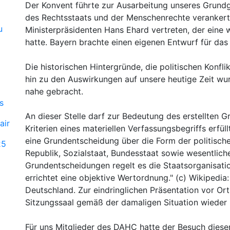
Der Konvent führte zur Ausarbeitung unseres Grundg
des Rechtsstaats und der Menschenrechte veranker
u
Ministerpräsidenten Hans Ehard vertreten, der eine
hatte. Bayern brachte einen eigenen Entwurf für das
Die historischen Hintergründe, die politischen Konflik
hin zu den Auswirkungen auf unsere heutige Zeit wur
nahe gebracht.
s
An dieser Stelle darf zur Bedeutung des erstellten G
air
Kriterien eines materiellen Verfassungsbegriffs erfü
eine Grundentscheidung über die Form der politische
25
Republik, Sozialstaat, Bundesstaat sowie wesentlich
Grundentscheidungen regelt es die Staatsorganisation
errichtet eine objektive Wertordnung." (c) Wikipedia
Deutschland. Zur eindringlichen Präsentation vor Or
Sitzungssaal gemäß der damaligen Situation wieder 
Für uns Mitglieder des DAHC hatte der Besuch dieser