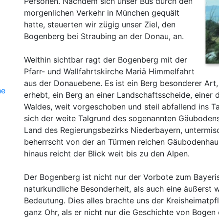
Personen. Nachdem sich unser Bus durch den
morgenlichen Verkehr in München gequält
hatte, steuerten wir zügig unser Ziel, den
Bogenberg bei Straubing an der Donau, an.
Weithin sichtbar ragt der Bogenberg mit der
Pfarr- und Wallfahrtskirche Mariä Himmelfahrt
aus der Donauebene. Es ist ein Berg besonderer Art,
he
erhebt, ein Berg an einer Landschaftsscheide, einer 
Waldes, weit vorgeschoben und steil abfallend ins T
sich der weite Talgrund des sogenannten Gäubodens
Land des Regierungsbezirks Niederbayern, untermisc
beherrscht von der an Türmen reichen Gäubodenhau
hinaus reicht der Blick weit bis zu den Alpen.
Der Bogenberg ist nicht nur der Vorbote zum Bayeri
naturkundliche Besonderheit, als auch eine äußerst w
Bedeutung. Dies alles brachte uns der Kreisheimatpf
ganz Ohr, als er nicht nur die Geschichte von Bogen 