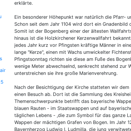
erklärte.
u
Ein besonderer Höhepunkt war natürlich die Pfarr- u
Schon seit dem Jahr 1104 wird dort ein Gnadenbild d
Somit ist der Bogenberg einer der ältesten Wallfahrt
hinaus ist die Holzkirchener Kerzenwallfahrt bekannt
jedes Jahr kurz vor Pfingsten kräftige Männer in e
lange "Kerze", einen mit Wachs umwickelter Fichte
s
Pfingstsonntag richten sie diese am Fuße des Bogenb
wenige Meter abwechselnd, senkrecht stehend zur Wa
air
unterstreichen sie ihre große Marienverehrung.
25
Nach der Besichtigung der Kirche statteten wir dem
einen Besuch ab. Dort ist die Sammlung des Kreish
Themenschwerpunkte betrifft das bayerische Wappen
blauen Rauten - im Staatswappen und auf bayerisch
täglichen Lebens - ,die zum Symbol für das ganze L
Wappen der mächtigen Grafen von Bogen. Im Jahr 12
Bayernherzog Ludwig l. Ludmilla, die jung verwitw