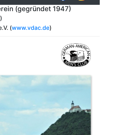
rein (gegründet 1947)
)
.V. (
www.vdac.de
)